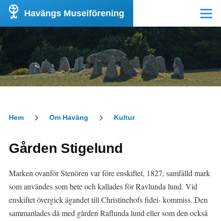
Hoppa till huvudinnehåll
Havängs Museiförening
Meny
Hem
Om Haväng
Kultur
Länkstig
Gården Stigelund
Marken ovanför Stenören var före enskiftet, 1827, samfälld mark
som användes som bete och kallades för Ravlunda lund. Vid
enskiftet övergick ägandet till Christinehofs fidei- kommiss. Den
sammanlades då med gården Raflunda lund eller som den också