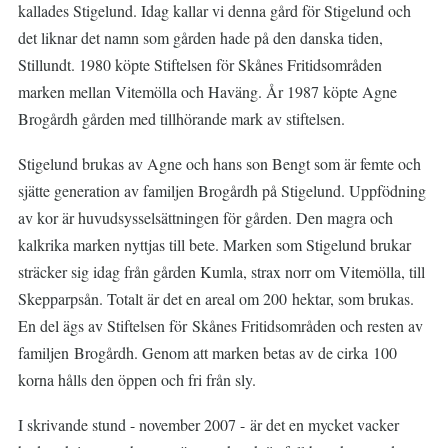
kallades Stigelund. Idag kallar vi denna gård för Stigelund och
det liknar det namn som gården hade på den danska tiden,
Stillundt. 1980 köpte Stiftelsen för Skånes Fritidsområden
marken mellan Vitemölla och Haväng. År 1987 köpte Agne
Brogårdh gården med tillhörande mark av stiftelsen.
Stigelund brukas av Agne och hans son Bengt som är femte och
sjätte generation av familjen Brogårdh på Stigelund. Uppfödning
av kor är huvudsysselsättningen för gården. Den magra och
kalkrika marken nyttjas till bete. Marken som Stigelund brukar
sträcker sig idag från gården Kumla, strax norr om Vitemölla, till
Skepparpsån. Totalt är det en areal om 200 hektar, som brukas.
En del ägs av Stiftelsen för Skånes Fritidsområden och resten av
familjen Brogårdh. Genom att marken betas av de cirka 100
korna hålls den öppen och fri från sly.
I skrivande stund - november 2007 - är det en mycket vacker