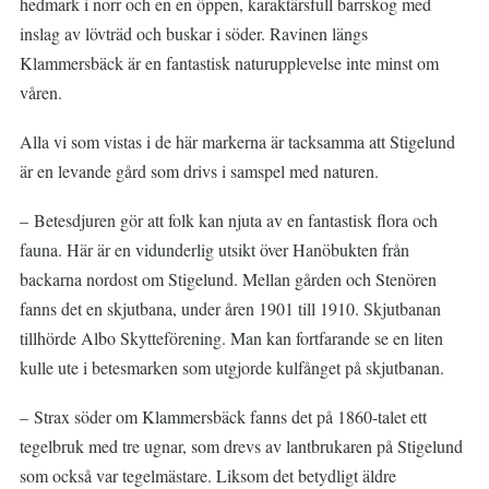
hedmark i norr och en en öppen, karaktärsfull barrskog med
inslag av lövträd och buskar i söder. Ravinen längs
Klammersbäck är en fantastisk naturupplevelse inte minst om
våren.
Alla vi som vistas i de här markerna är tacksamma att Stigelund
är en levande gård som drivs i samspel med naturen.
– Betesdjuren gör att folk kan njuta av en fantastisk flora och
fauna. Här är en vidunderlig utsikt över Hanöbukten från
backarna nordost om Stigelund. Mellan gården och Stenören
fanns det en skjutbana, under åren 1901 till 1910. Skjutbanan
tillhörde Albo Skytteförening. Man kan fortfarande se en liten
kulle ute i betesmarken som utgjorde kulfånget på skjutbanan.
– Strax söder om Klammersbäck fanns det på 1860-talet ett
tegelbruk med tre ugnar, som drevs av lantbrukaren på Stigelund
som också var tegelmästare. Liksom det betydligt äldre