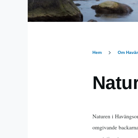
Hem
Om Havä
Länkstig
Natu
Naturen i Havängsom
omgivande backarna 