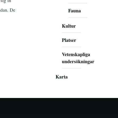
sig in
edan. De
Fauna
Kultur
Platser
Vetenskapliga
undersökningar
Karta