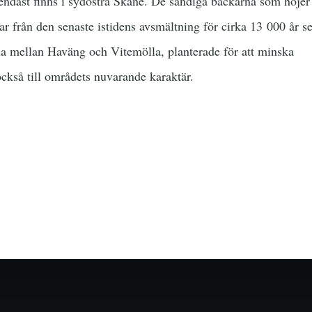
endast finns i sydöstra Skåne. De sandiga backarna som höjer 
r från den senaste istidens avsmältning för cirka 13 000 år s
na mellan Haväng och Vitemölla, planterade för att minska
också till områdets nuvarande karaktär.