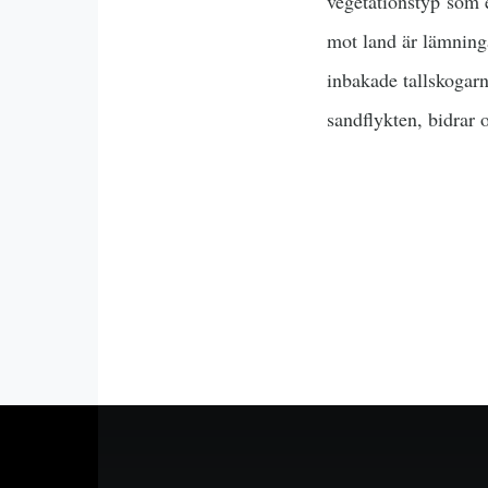
vegetationstyp som 
mot land är lämninga
inbakade tallskogar
sandflykten, bidrar 