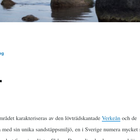
ng
r
rådet karakteriseras av den lövträdskantade
Verkeån
och de
med sin unika sandstäppsmiljö, en i Sverige numera mycket s