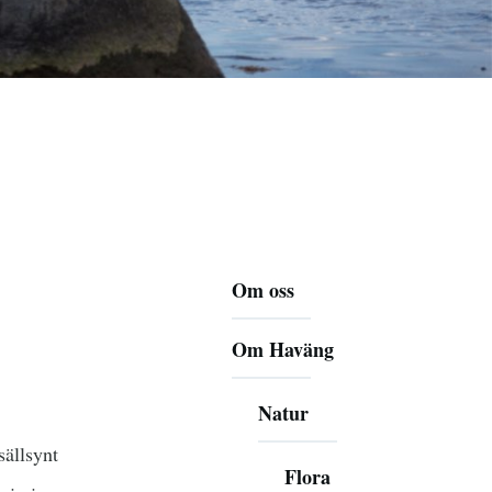
Huvudmeny
Om oss
Om Haväng
Natur
ällsynt
Flora