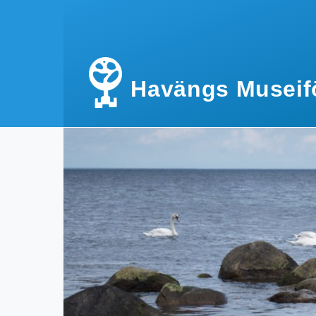
Hoppa till huvudinnehåll
Havängs Museif