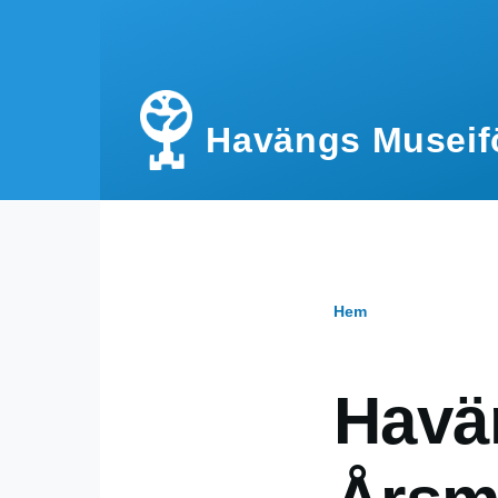
Hoppa till huvudinnehåll
Havängs Museif
Hem
Länkstig
Havä