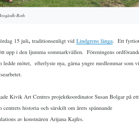
Brogårdh-Roth
,
lördag 15 juli
traditionsenligt vid
Lindgrens länga
. Ett fyrtio
t upp i den ljumma sommarkvällen. Föreningens ordförand
 ledde mötet, efterlyste nya, gärna yngre medlemmar som vi
lsearbetet.
tade Kivik Art Centres projektkoordinator Susan Bolgar på ett
centrets historia och särskilt om årets spännande
ations av konstnären Arijana Kajfes.