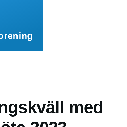
örening
ngskväll med