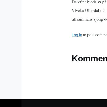
Därefter bjöds vi p
Viveka Ullerdal och
tillsammans sjöng de
Log in
to post comme
Komment