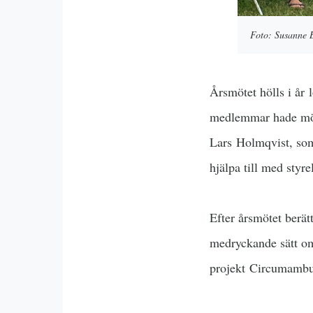
Foto: Susanne 
Årsmötet hölls i år 
medlemmar hade möt
Lars Holmqvist, som
hjälpa till med styre
Efter årsmötet berät
medryckande sätt om 
projekt
Circumambul