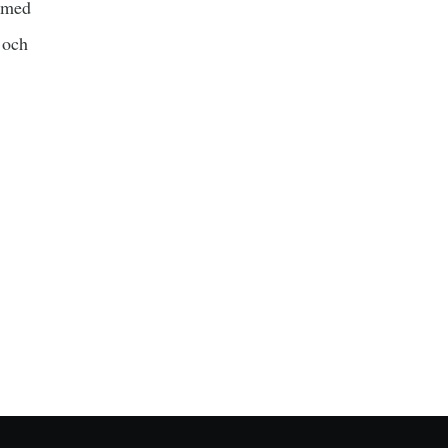
k med
 och