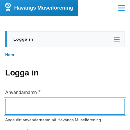
Hoppa till huvudinnehåll
Havängs Museiförening
Meny
Logga in
Primära
(aktiv
flikar
flik)
Hem
Länkstig
Logga in
Användarnamn
Ange ditt användarnamn på Havängs Museiförening.