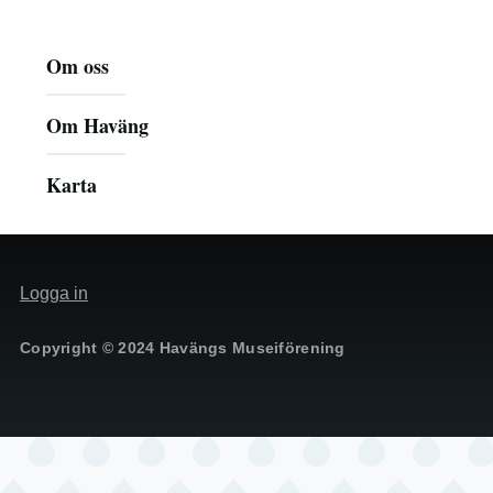
Huvudmeny
Om oss
Om Haväng
Karta
Meny
Logga in
för
användarkonto
Copyright © 2024 Havängs Museiförening